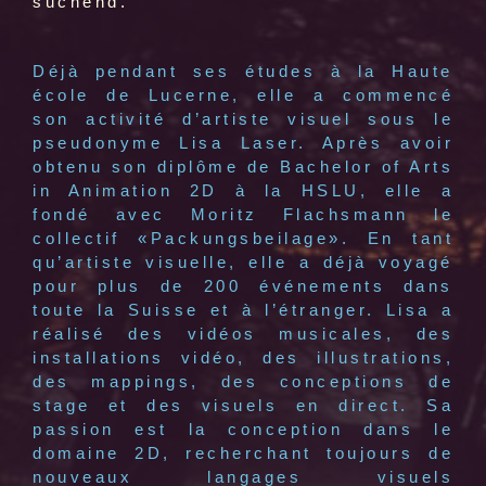
suchend.
Déjà pendant ses études à la Haute
école de Lucerne, elle a commencé
son activité d’artiste visuel sous le
pseudonyme Lisa Laser. Après avoir
obtenu son diplôme de Bachelor of Arts
in Animation 2D à la HSLU, elle a
fondé avec Moritz Flachsmann le
collectif «Packungsbeilage». En tant
qu’artiste visuelle, elle a déjà voyagé
pour plus de 200 événements dans
toute la Suisse et à l’étranger. Lisa a
réalisé des vidéos musicales, des
installations vidéo, des illustrations,
des mappings, des conceptions de
stage et des visuels en direct. Sa
passion est la conception dans le
domaine 2D, recherchant toujours de
nouveaux langages visuels